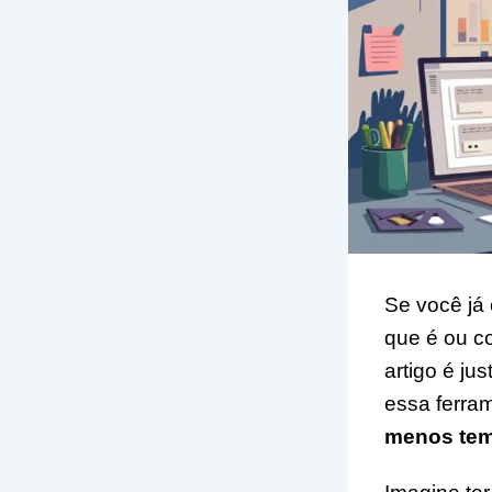
Se você já 
que é ou co
artigo é ju
essa ferra
menos te