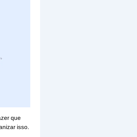
azer que
nizar isso.