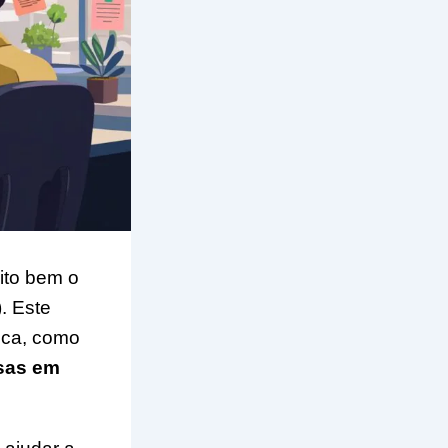
ito bem o
). Este
tica, como
isas em