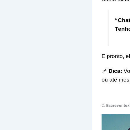
“Chat
Tenho
E pronto, e
📌
Dica:
Vo
ou até me
2.
Escrever tex