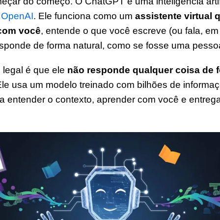
ar do começo. O ChatGPT é uma inteligência artific
a
OpenAI
. Ele funciona como um
assistente virtual 
com você
, entende o que você escreve (ou fala, em
esponde de forma natural, como se fosse uma pesso
 legal é que ele
não responde qualquer coisa de 
Ele usa um modelo treinado com bilhões de informa
ra entender o contexto, aprender com você e entreg