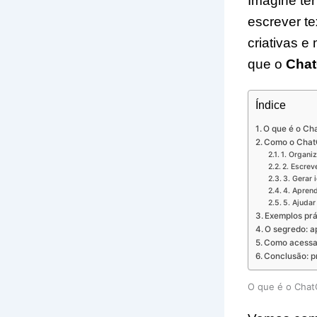
Imagine ter
escrever te
criativas e
que o
Cha
Índice
O que é o Cha
Como o ChatG
1. Organiz
2. Escrev
3. Gerar 
4. Apren
5. Ajuda
Exemplos prá
O segredo: a
Como acessa
Conclusão: pr
O que é o ChatG