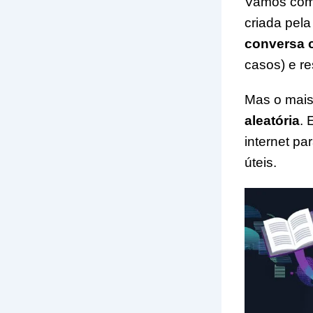
Vamos começ
criada pel
conversa 
casos) e r
Mas o mais
aleatória
. 
internet pa
úteis.