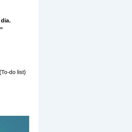
dia.
.”
(To-do list)