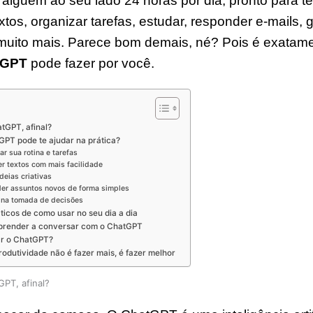
 alguém ao seu lado 24 horas por dia, pronto para te
xtos, organizar tarefas, estudar, responder e-mails, g
 muito mais. Parece bom demais, né? Pois é exatame
tGPT
pode fazer por você.
tGPT, afinal?
PT pode te ajudar na prática?
ar sua rotina e tarefas
er textos com mais facilidade
ideias criativas
der assuntos novos de forma simples
r na tomada de decisões
ticos de como usar no seu dia a dia
prender a conversar com o ChatGPT
r o ChatGPT?
odutividade não é fazer mais, é fazer melhor
PT, afinal?