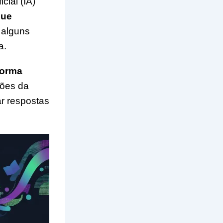
ial (IA)
que
 alguns
a.
forma
ções da
ar respostas