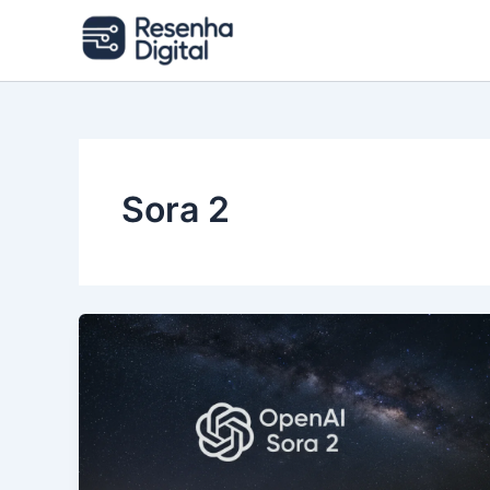
Ir
para
o
conteúdo
Sora 2